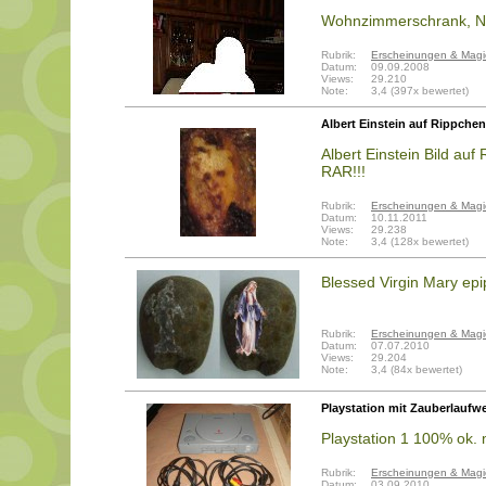
Wohnzimmerschrank, N
Rubrik:
Erscheinungen & Magi
Datum:
09.09.2008
Views:
29.210
Note:
3,4 (397x bewertet)
Albert Einstein auf Rippchen
Albert Einstein Bild auf
RAR!!!
Rubrik:
Erscheinungen & Magi
Datum:
10.11.2011
Views:
29.238
Note:
3,4 (128x bewertet)
Blessed Virgin Mary epip
Rubrik:
Erscheinungen & Magi
Datum:
07.07.2010
Views:
29.204
Note:
3,4 (84x bewertet)
Playstation mit Zauberlaufw
Playstation 1 100% ok. 
Rubrik:
Erscheinungen & Magi
Datum:
03.09.2010