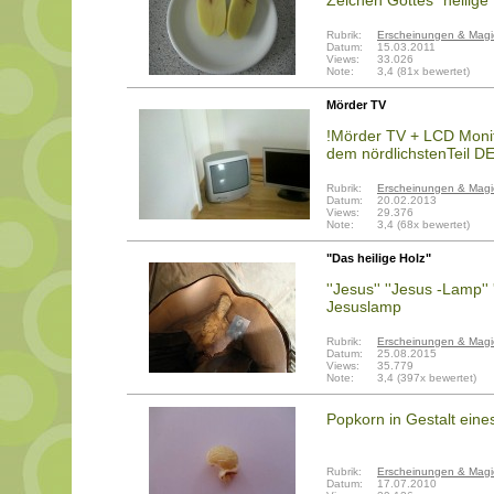
Zeichen Gottes "heilige 
Rubrik:
Erscheinungen & Magi
Datum:
15.03.2011
Views:
33.026
Note:
3,4 (81x bewertet)
Mörder TV
!Mörder TV + LCD Monito
dem nördlichstenTeil DE
Rubrik:
Erscheinungen & Magi
Datum:
20.02.2013
Views:
29.376
Note:
3,4 (68x bewertet)
"Das heilige Holz"
''Jesus'' ''Jesus -Lamp'' 
Jesuslamp
Rubrik:
Erscheinungen & Magi
Datum:
25.08.2015
Views:
35.779
Note:
3,4 (397x bewertet)
Popkorn in Gestalt eine
Rubrik:
Erscheinungen & Magi
Datum:
17.07.2010