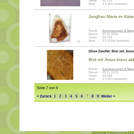
Views:
29.126
Note:
3,5 (62x bewertet)
Jungfrau Maria im Käse
Rubrik:
Erscheinungen & Magi
Datum:
23.11.2004
Views:
29.338
Note:
3,5 (156x bewertet)
Ohne Zweifel: Brot mit Jesu
Brot mit Jesus kreuz ab
Rubrik:
Erscheinungen & Magi
Datum:
25.11.2013
Views:
30.188
Note:
3,5 (57x bewertet)
Seite 7 von 9
< Zurück
1
2
3
4
5
6
7
8
9
Weiter >
Startseite
|
Impressum
|
Da