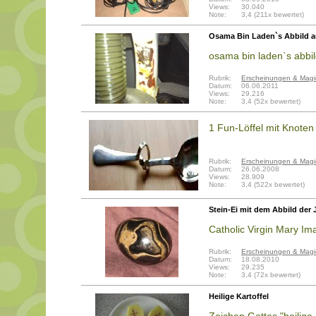
Views:
30.040
Note:
3,4 (211x bewertet)
Osama Bin Laden`s Abbild 
osama bin laden`s abbi
Rubrik:
Erscheinungen & Magi
Datum:
06.06.2011
Views:
29.216
Note:
3,4 (52x bewertet)
1 Fun-Löffel mit Knoten
Rubrik:
Erscheinungen & Magi
Datum:
26.06.2008
Views:
28.909
Note:
3,4 (522x bewertet)
Stein-Ei mit dem Abbild der 
Catholic Virgin Mary Im
Rubrik:
Erscheinungen & Magi
Datum:
18.08.2010
Views:
29.235
Note:
3,4 (72x bewertet)
Heilige Kartoffel