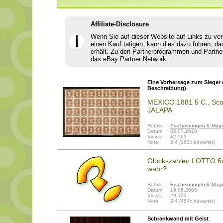
Affiliate-Disclosure
Wenn Sie auf dieser Website auf Links zu ve
ℹ
einen Kauf tätigen, kann dies dazu führen, da
erhält. Zu den Partnerprogrammen und Partne
das eBay Partner Network.
Eine Vorhersage zum Sieger 
Beschreibung)
MEXICO 1881 5 C., Sco
JALAPA
Rubrik:
Erscheinungen & Magi
Datum:
02.07.2010
Views:
42.563
Note:
3,4 (163x bewertet)
Glückszahlen LOTTO 6a
wahr?
Rubrik:
Erscheinungen & Magi
Datum:
19.06.2008
Views:
29.123
Note:
3,4 (484x bewertet)
Schrankwand mit Geist