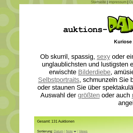
Startseite
|
Impressum
|
Da
Kuriose
Ob skurril, spassig,
sexy
oder ei
unglaublichsten und lustigsten
erwischte
Bilderdiebe
, amüsi
Selbstportraits
, schmunzeln Sie b
oder staunen Sie über spektakul
Auswahl der
größten
oder auch
ange
Gesamt: 131 Auktionen
Sortierung:
Datum
|
Note
|
Views