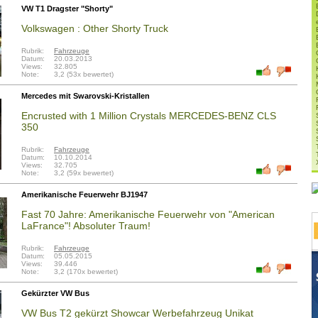
VW T1 Dragster "Shorty"
Volkswagen : Other Shorty Truck
Rubrik:
Fahrzeuge
Datum:
20.03.2013
Views:
32.805
Note:
3,2 (53x bewertet)
Mercedes mit Swarovski-Kristallen
Encrusted with 1 Million Crystals MERCEDES-BENZ CLS
350
Rubrik:
Fahrzeuge
Datum:
10.10.2014
Views:
32.705
Note:
3,2 (59x bewertet)
Amerikanische Feuerwehr BJ1947
Fast 70 Jahre: Amerikanische Feuerwehr von "American
LaFrance"! Absoluter Traum!
Rubrik:
Fahrzeuge
Datum:
05.05.2015
Views:
39.446
Note:
3,2 (170x bewertet)
Gekürzter VW Bus
VW Bus T2 gekürzt Showcar Werbefahrzeug Unikat