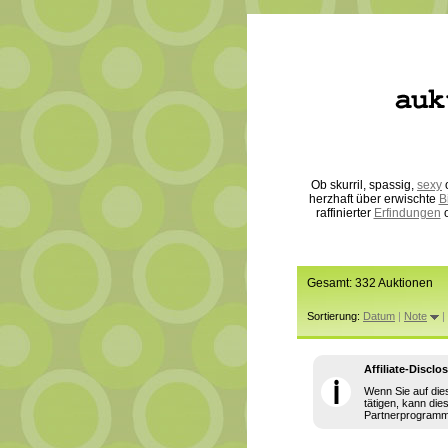
Ob skurril, spassig,
sexy
o
herzhaft über erwischte
B
raffinierter
Erfindungen
o
Gesamt: 332 Auktionen
Sortierung:
Datum
|
Note
|
Affiliate-Disclo
ℹ
Wenn Sie auf die
tätigen, kann die
Partnerprogramm