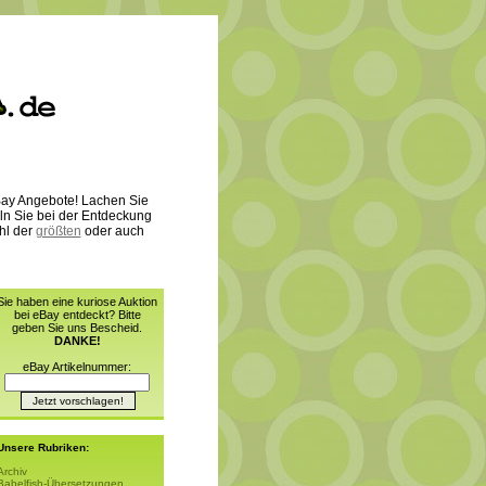
 eBay Angebote! Lachen Sie
ln Sie bei der Entdeckung
hl der
größten
oder auch
Sie haben eine kuriose Auktion
bei eBay entdeckt? Bitte
geben Sie uns Bescheid.
DANKE!
eBay Artikelnummer:
Unsere Rubriken:
Archiv
Babelfish-Übersetzungen