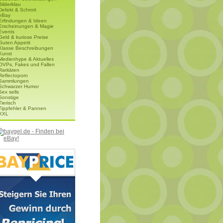
Bilderklau
Defekt & Schrott
eBay
Erfindungen & Ideen
Erscheinungen & Magie
Events
Geld & kuriose Preise
Guten Appetit
Klasse Beschreibungen
Kunst
Medienhype & Aktuelles
OVPs, Fakes und Fallen
Raritäten
Reflectoporn
Sammlungen
Schwarzer Humor
Sex sells
Sonstige
Tierisch
Tippfehler & Pannen
XXL