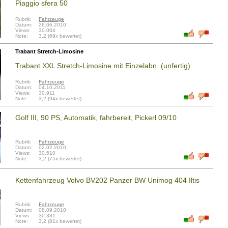
Piaggio sfera 50
Rubrik:
Fahrzeuge
Datum:
26.06.2010
Views:
30.004
Note:
3,2 (69x bewertet)
Trabant Stretch-Limosine
Trabant XXL Stretch-Limosine mit Einzelabn. (unfertig)
Rubrik:
Fahrzeuge
Datum:
04.10.2011
Views:
30.911
Note:
3,2 (94x bewertet)
Golf III, 90 PS, Automatik, fahrbereit, Pickerl 09/10
Rubrik:
Fahrzeuge
Datum:
02.02.2010
Views:
30.510
Note:
3,2 (75x bewertet)
Kettenfahrzeug Volvo BV202 Panzer BW Unimog 404 Iltis
Rubrik:
Fahrzeuge
Datum:
08.09.2010
Views:
30.331
Note:
3,2 (81x bewertet)