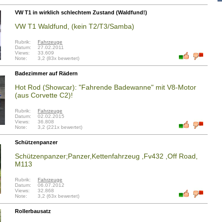
VW T1 in wirklich schlechtem Zustand (Waldfund!)
VW T1 Waldfund, (kein T2/T3/Samba)
Rubrik:
Fahrzeuge
Datum:
27.02.2011
Views:
33.609
Note:
3,2 (83x bewertet)
Badezimmer auf Rädern
Hot Rod (Showcar): "Fahrende Badewanne" mit V8-Motor
(aus Corvette C2)!
Rubrik:
Fahrzeuge
Datum:
02.02.2015
Views:
36.808
Note:
3,2 (221x bewertet)
Schützenpanzer
Schützenpanzer;Panzer,Kettenfahrzeug ,Fv432 ,Off Road,
M113
Rubrik:
Fahrzeuge
Datum:
06.07.2012
Views:
32.868
Note:
3,2 (63x bewertet)
Rollerbausatz