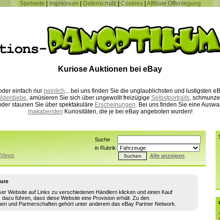
Startseite
|
Impressum
|
Datenschutz
|
Cookies
|
Affiliate Offenlegung
Kuriose Auktionen bei eBay
der einfach nur
peinlich
... bei uns finden Sie die unglaublichsten und lustigsten
ilderdiebe
, amüsieren Sie sich über ungewollt freizügige
Selbstportraits
, schmunze
der staunen Sie über spektakuläre
Erscheinungen
. Bei uns finden Sie eine Auswa
makabersten
Kuriositäten, die je bei eBay angeboten wurden!
Suche
in Rubrik
Views
Alle anzeigen
sure
ser Website auf Links zu verschiedenen Händlern klicken und einen Kauf
s dazu führen, dass diese Website eine Provision erhält. Zu den
en und Partnerschaften gehört unter anderem das eBay Partner Network.