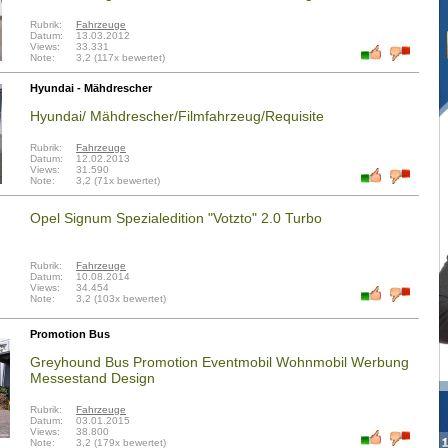
Rubrik:
Fahrzeuge
Datum:
13.03.2012
Views:
33.331
Note:
3,2 (117x bewertet)
Hyundai - Mähdrescher
Hyundai/ Mähdrescher/Filmfahrzeug/Requisite
Rubrik:
Fahrzeuge
Datum:
12.02.2013
Views:
31.590
Note:
3,2 (71x bewertet)
Opel Signum Spezialedition "Votzto" 2.0 Turbo
Rubrik:
Fahrzeuge
Datum:
10.08.2014
Views:
34.454
Note:
3,2 (103x bewertet)
Promotion Bus
Greyhound Bus Promotion Eventmobil Wohnmobil Werbung
Messestand Design
Rubrik:
Fahrzeuge
Datum:
03.01.2015
Views:
38.800
Note:
3,2 (179x bewertet)