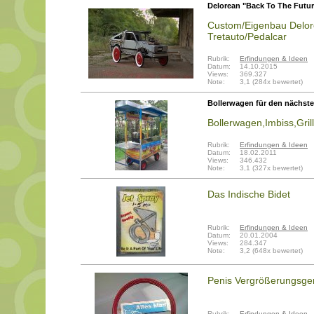
Delorean "Back To The Futur
Custom/Eigenbau Delore
Tretauto/Pedalcar
Rubrik:
Erfindungen & Ideen
Datum:
14.10.2015
Views:
369.327
Note:
3,1 (284x bewertet)
Bollerwagen für den nächste
Bollerwagen,Imbiss,Grill
Rubrik:
Erfindungen & Ideen
Datum:
18.02.2011
Views:
346.432
Note:
3,1 (327x bewertet)
Das Indische Bidet
Rubrik:
Erfindungen & Ideen
Datum:
20.01.2004
Views:
284.347
Note:
3,2 (648x bewertet)
Penis Vergrößerungsge
Rubrik:
Erfindungen & Ideen