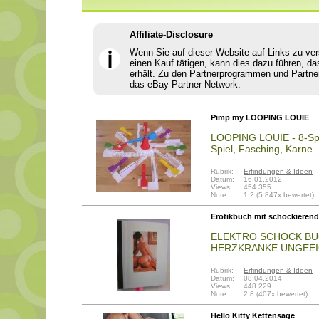
Affiliate-Disclosure
Wenn Sie auf dieser Website auf Links zu ve
ℹ
einen Kauf tätigen, kann dies dazu führen, da
erhält. Zu den Partnerprogrammen und Partne
das eBay Partner Network.
Pimp my LOOPING LOUIE
LOOPING LOUIE - 8-Spie
Spiel, Fasching, Karne
Rubrik:
Erfindungen & Ideen
Datum:
16.01.2012
Views:
454.355
Note:
1,2 (5.847x bewertet)
Erotikbuch mit schockieren
ELEKTRO SCHOCK BU
HERZKRANKE UNGEEI
Rubrik:
Erfindungen & Ideen
Datum:
08.04.2014
Views:
448.229
Note:
2,8 (407x bewertet)
Hello Kitty Kettensäge