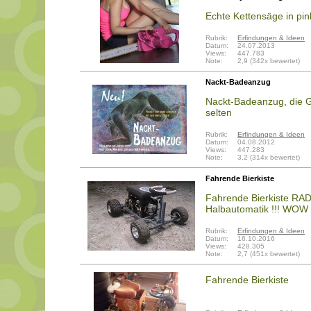
Echte Kettensäge in pink
Rubrik:
Erfindungen & Ideen
Datum:
24.07.2013
Views:
447.783
Note:
2,9 (342x bewertet)
Nackt-Badeanzug
Nackt-Badeanzug, die G
selten
Rubrik:
Erfindungen & Ideen
Datum:
04.08.2012
Views:
447.283
Note:
3,2 (314x bewertet)
Fahrende Bierkiste
Fahrende Bierkiste R
Halbautomatik !!! WOW !
Rubrik:
Erfindungen & Ideen
Datum:
16.10.2016
Views:
428.305
Note:
2,7 (451x bewertet)
Fahrende Bierkiste