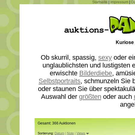
Startseite
|
Impressum
|
Da
Kuriose
Ob skurril, spassig,
sexy
oder ei
unglaublichsten und lustigsten
erwischte
Bilderdiebe
, amüsi
Selbstportraits
, schmunzeln Sie b
oder staunen Sie über spektakul
Auswahl der
größten
oder auch
ange
Gesamt: 366 Auktionen
Sortierung:
Datum
|
Note
|
Views