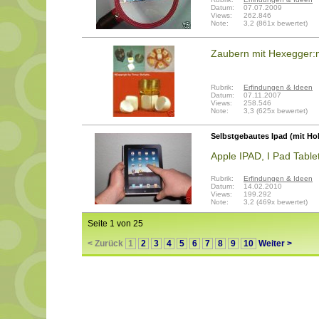
Datum:
07.07.2009
Views:
262.846
Note:
3,2 (861x bewertet)
Zaubern mit Hexegger:m
Rubrik:
Erfindungen & Ideen
Datum:
07.11.2007
Views:
258.546
Note:
3,3 (625x bewertet)
Selbstgebautes Ipad (mit Ho
Apple IPAD, I Pad Tabl
Rubrik:
Erfindungen & Ideen
Datum:
14.02.2010
Views:
199.292
Note:
3,2 (469x bewertet)
Seite 1 von 25
< Zurück
1
2
3
4
5
6
7
8
9
10
Weiter >