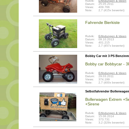
Rubrik:
Erfindungen & Ideen
Datum:
25.05.2011
Views:
409.766
Note:
2,7 (415x bewertet)
Fahrende Bierkiste
Rubrik:
Erfindungen & Ideen
Datum:
09.10.2013
Views:
401.215
Note:
2,7 (457x bewertet)
Bobby Car mit 3 PS Benzinm
Bobby car Bobbycar - 3P
Rubrik:
Erfindungen & Ideen
Datum:
29.03.2011
Views:
374.199
Note:
2,7 (400x bewertet)
Selbstfahrender Bollerwagen
Bollerwagen Extrem +Se
+Sirene
Rubrik:
Erfindungen & Ideen
Datum:
15.06.2014
Views:
373.731
Note:
3,2 (329x bewertet)