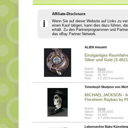
Affiliate-Disclosure
Wenn Sie auf dieser Website auf Links zu ve
ℹ
einen Kauf tätigen, kann dies dazu führen, da
erhält. Zu den Partnerprogrammen und Partne
das eBay Partner Network.
ALIEN Amulett
Einzigartiges Raumfahre
Silber und Gold (S 4821
Rubrik:
Kunst
Datum:
08.02.2021
Views:
39.707
Note:
4,1 (327x bewertet)
Totenkopf-Skulptur von Mic
MICHAEL JACKSON - Mod
Florsheim Rayban by 
Rubrik:
Kunst
Datum:
25.06.2020
Views:
41.405
Note:
3,7 (260x bewertet)
Lebensechte Baby Künstlerpu