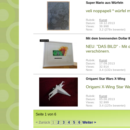
Super Mario aus Würfeln
veli noppapeli * würfel 
Rubrik:
Kunst
Datum:
19.12.2013
Views:
36.998
Note:
3,2 (279x bewertet)
Mit dem brennenden Dollar 
NEU: "DAS BILD" - Mit 
verschönern.
Rubrik:
Kunst
Datum:
17.09.2013
Views:
32.914
Note:
3,4 (132x bewertet)
Origami Star Wars X-Wing
Origami X-Wing Star War
Rubrik:
Kunst
Datum:
05.06.2013
Views:
32.999
Note:
3,4 (125x bewertet)
Seite 1 von 6
< Zurück
1
2
3
4
5
6
Weiter >