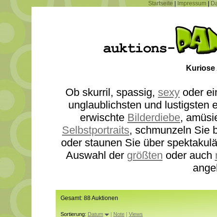
Startseite
|
Impressum
|
Da
Kuriose
Ob skurril, spassig,
sexy
oder ei
unglaublichsten und lustigsten
erwischte
Bilderdiebe
, amüsi
Selbstportraits
, schmunzeln Sie b
oder staunen Sie über spektakul
Auswahl der
größten
oder auch
ange
Gesamt: 88 Auktionen
Sortierung:
Datum
|
Note
|
Views