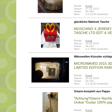
Rubrik:
Kunst
Datum:
17.12.2015
Views:
34.509
Note:
3,2 (176x bewertet)
glückliche Mahlzeit Tasche
MOSCHINO X JEREMY
TASCHE LTD EDT & V
Rubrik:
Kunst
Datum:
10.09.2015
Views:
36.224
Note:
3,2 (180x bewertet)
Mikrowellen-Künstler schläg
MICROWAVED 2015 3D
LIMITED EDITION RA
Rubrik:
Kunst
Datum:
24.02.2015
Views:
34.334
Note:
3,5 (123x bewertet)
Gitarre komplett aus Pappe
*Achtung*Gitarre Nach
Unikat *Guitar 100% pa
Rubrik:
Kunst