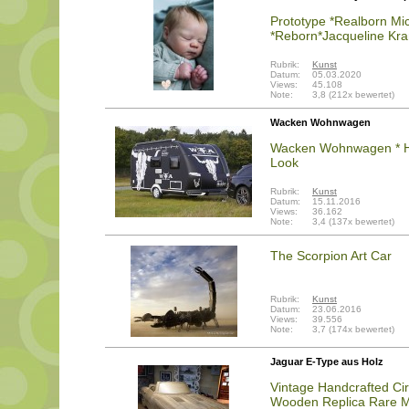
Prototype *Realborn Mic
*Reborn*Jacqueline Kr
Rubrik:
Kunst
Datum:
05.03.2020
Views:
45.108
Note:
3,8 (212x bewertet)
Wacken Wohnwagen
Wacken Wohnwagen * H
Look
Rubrik:
Kunst
Datum:
15.11.2016
Views:
36.162
Note:
3,4 (137x bewertet)
The Scorpion Art Car
Rubrik:
Kunst
Datum:
23.06.2016
Views:
39.556
Note:
3,7 (174x bewertet)
Jaguar E-Type aus Holz
Vintage Handcrafted Cir
Wooden Replica Rare M