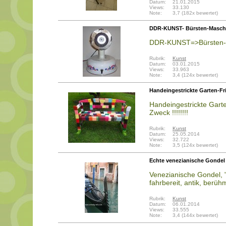
Datum:
21.01.2015
Views:
33.130
Note:
3,7 (182x bewertet)
DDR-KUNST- Bürsten-Masch
DDR-KUNST=>Bürsten-M
Rubrik:
Kunst
Datum:
03.01.2015
Views:
33.963
Note:
3,4 (124x bewertet)
Handeingestrickte Garten-F
Handeingestrickte Gart
Zweck !!!!!!!!
Rubrik:
Kunst
Datum:
25.05.2014
Views:
32.722
Note:
3,5 (124x bewertet)
Echte venezianische Gondel
Venezianische Gondel, "
fahrbereit, antik, berüh
Rubrik:
Kunst
Datum:
06.01.2014
Views:
33.555
Note:
3,4 (144x bewertet)