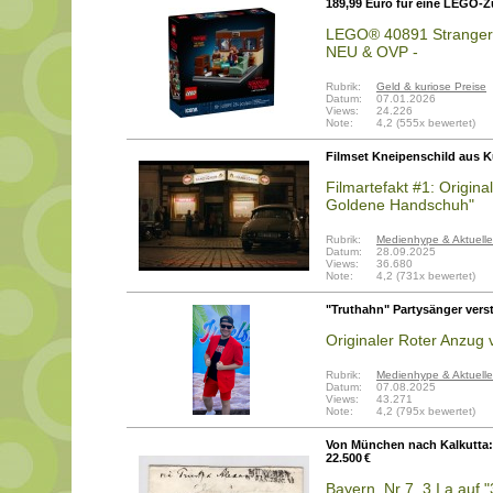
189,99 Euro für eine LEGO-Zug
LEGO® 40891 Stranger 
NEU & OVP -
Rubrik:
Geld & kuriose Preise
Datum:
07.01.2026
Views:
24.226
Note:
4,2 (555x bewertet)
Filmset Kneipenschild aus K
Filmartefakt #1: Origina
Goldene Handschuh"
Rubrik:
Medienhype & Aktuelle
Datum:
28.09.2025
Views:
36.680
Note:
4,2 (731x bewertet)
"Truthahn" Partysänger vers
Originaler Roter Anzug
Rubrik:
Medienhype & Aktuelle
Datum:
07.08.2025
Views:
43.271
Note:
4,2 (795x bewertet)
Von München nach Kalkutta: 
22.500 €
Bayern, Nr 7, 3 I a auf