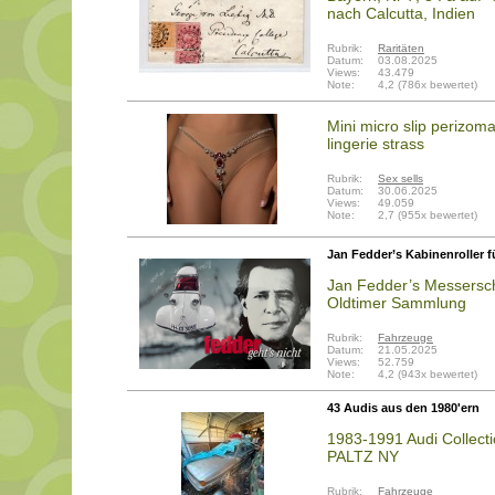
nach Calcutta, Indien
Rubrik:
Raritäten
Datum:
03.08.2025
Views:
43.479
Note:
4,2 (786x bewertet)
Mini micro slip perizoma
lingerie strass
Rubrik:
Sex sells
Datum:
30.06.2025
Views:
49.059
Note:
2,7 (955x bewertet)
Jan Fedder’s Kabinenroller f
Jan Fedder’s Messersch
Oldtimer Sammlung
Rubrik:
Fahrzeuge
Datum:
21.05.2025
Views:
52.759
Note:
4,2 (943x bewertet)
43 Audis aus den 1980'ern
1983-1991 Audi Collecti
PALTZ NY
Rubrik:
Fahrzeuge