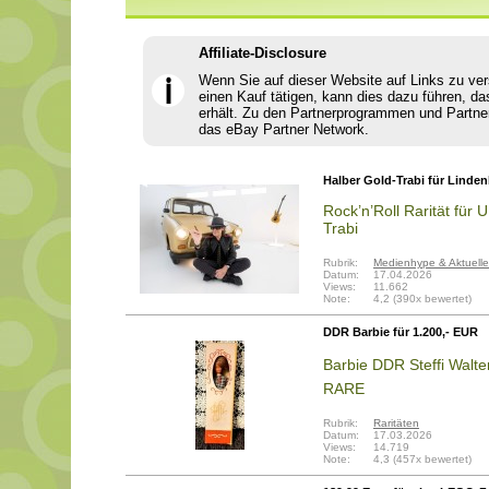
Affiliate-Disclosure
Wenn Sie auf dieser Website auf Links zu ve
ℹ
einen Kauf tätigen, kann dies dazu führen, da
erhält. Zu den Partnerprogrammen und Partne
das eBay Partner Network.
Halber Gold-Trabi für Linde
Rock’n’Roll Rarität fü
Trabi
Rubrik:
Medienhype & Aktuelle
Datum:
17.04.2026
Views:
11.662
Note:
4,2 (390x bewertet)
DDR Barbie für 1.200,- EUR
Barbie DDR Steffi Walt
RARE
Rubrik:
Raritäten
Datum:
17.03.2026
Views:
14.719
Note:
4,3 (457x bewertet)