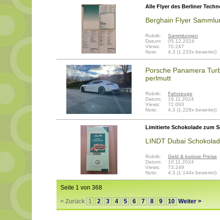
Alle Flyer des Berliner Tech
Berghain Flyer Sammlu
Rubrik:
Sammlungen
Datum:
05.12.2024
Views:
70.247
Note:
4,3 (1.233x bewertet)
Porsche Panamera Turb
perlmutt
Rubrik:
Fahrzeuge
Datum:
19.11.2024
Views:
72.093
Note:
4,3 (1.228x bewertet)
Limitierte Schokolade zum 
LINDT Dubai Schokolade,
Rubrik:
Geld & kuriose Preise
Datum:
10.11.2024
Views:
73.249
Note:
4,3 (1.144x bewertet)
Seite 1 von 368
< Zurück
1
2
3
4
5
6
7
8
9
10
Weiter >