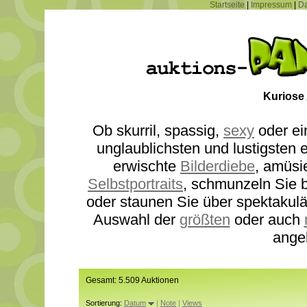
Startseite
|
Impressum
|
Da
Kuriose
Ob skurril, spassig,
sexy
oder ei
unglaublichsten und lustigsten
erwischte
Bilderdiebe
, amüsi
Selbstportraits
, schmunzeln Sie b
oder staunen Sie über spektakul
Auswahl der
größten
oder auch
ange
Gesamt: 5.509 Auktionen
Sortierung:
Datum
|
Note
|
Views