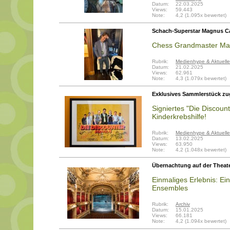
Datum:
22.03.2025
Views:
59.443
Note:
4,2 (1.095x bewertet)
Schach-Superstar Magnus Car
Chess Grandmaster Mag
Rubrik:
Medienhype & Aktuelle
Datum:
21.02.2025
Views:
62.961
Note:
4,3 (1.079x bewertet)
Exklusives Sammlerstück zu
Signiertes "Die Discounte
Kinderkrebshilfe!
Rubrik:
Medienhype & Aktuelle
Datum:
13.02.2025
Views:
63.950
Note:
4,2 (1.048x bewertet)
Übernachtung auf der Thea
Einmaliges Erlebnis: Ei
Ensembles
Rubrik:
Archiv
Datum:
15.01.2025
Views:
66.181
Note:
4,2 (1.094x bewertet)