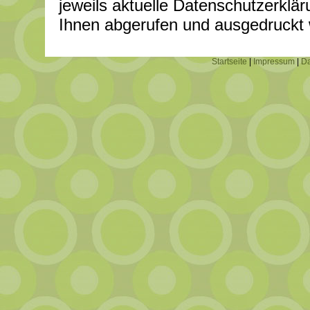
jeweils aktuelle Datenschutzerklär
Ihnen abgerufen und ausgedruckt
Startseite
|
Impressum
|
Da