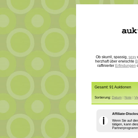
Ob skurril, spassig,
sexy
o
herzhaft über erwischte
B
raffinierter
Erfindungen
o
Gesamt: 91 Auktionen
Sortierung:
Datum
|
Note
|
Vi
Affiliate-Disclo
ℹ
Wenn Sie auf die
tätigen, kann die
Partnerprogramm