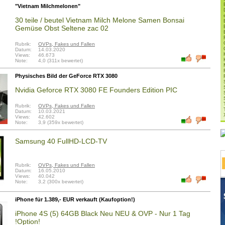
"Vietnam Milchmelonen"
30 teile / beutel Vietnam Milch Melone Samen Bonsai
Gemüse Obst Seltene zac 02
Rubrik:
OVPs, Fakes und Fallen
Datum:
14.03.2020
Views:
46.673
Note:
4,0 (311x bewertet)
Physisches Bild der GeForce RTX 3080
Nvidia Geforce RTX 3080 FE Founders Edition PIC
Rubrik:
OVPs, Fakes und Fallen
Datum:
10.03.2021
Views:
42.602
Note:
3,9 (359x bewertet)
Samsung 40 FullHD-LCD-TV
Rubrik:
OVPs, Fakes und Fallen
Datum:
16.05.2010
Views:
40.042
Note:
3,2 (300x bewertet)
iPhone für 1.389,- EUR verkauft (Kaufoption!)
iPhone 4S (5) 64GB Black Neu NEU & OVP - Nur 1 Tag
!Option!