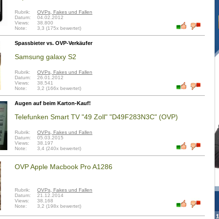
Rubrik:
OVPs, Fakes und Fallen
Datum:
04.02.2012
Views:
38.800
Note:
3,3 (175x bewertet)
Spassbieter vs. OVP-Verkäufer
Samsung galaxy S2
Rubrik:
OVPs, Fakes und Fallen
Datum:
26.01.2012
Views:
38.541
Note:
3,2 (166x bewertet)
Augen auf beim Karton-Kauf!
Telefunken Smart TV "49 Zoll" "D49F283N3C" (OVP)
Rubrik:
OVPs, Fakes und Fallen
Datum:
05.03.2015
Views:
38.197
Note:
3,4 (240x bewertet)
OVP Apple Macbook Pro A1286
Rubrik:
OVPs, Fakes und Fallen
Datum:
21.12.2014
Views:
38.168
Note:
3,2 (198x bewertet)