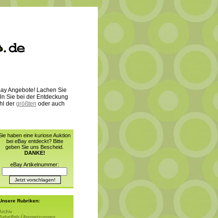
 eBay Angebote! Lachen Sie
ln Sie bei der Entdeckung
hl der
größten
oder auch
Sie haben eine kuriose Auktion
bei eBay entdeckt? Bitte
geben Sie uns Bescheid.
DANKE!
eBay Artikelnummer:
Unsere Rubriken:
Archiv
Babelfish-Übersetzungen