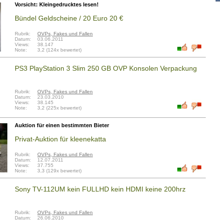
Vorsicht: Kleingedrucktes lesen!
Bündel Geldscheine / 20 Euro 20 €
Rubrik:
OVPs, Fakes und Fallen
Datum:
03.06.2011
Views:
38.147
Note:
3,2 (124x bewertet)
PS3 PlayStation 3 Slim 250 GB OVP Konsolen Verpackung
Rubrik:
OVPs, Fakes und Fallen
Datum:
23.03.2010
Views:
38.145
Note:
3,2 (225x bewertet)
Auktion für einen bestimmten Bieter
Privat-Auktion für kleenekatta
Rubrik:
OVPs, Fakes und Fallen
Datum:
12.07.2011
Views:
37.755
Note:
3,3 (129x bewertet)
Sony TV-112UM kein FULLHD kein HDMI keine 200hrz
Rubrik:
OVPs, Fakes und Fallen
Datum:
26.06.2010