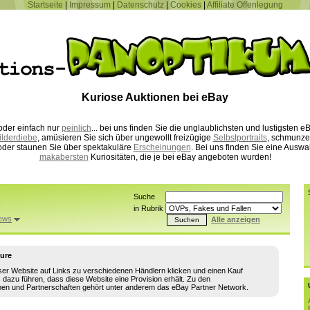
Startseite
|
Impressum
|
Datenschutz
|
Cookies
|
Affiliate Offenlegung
Kuriose Auktionen bei eBay
der einfach nur
peinlich
... bei uns finden Sie die unglaublichsten und lustigsten
ilderdiebe
, amüsieren Sie sich über ungewollt freizügige
Selbstportraits
, schmunze
der staunen Sie über spektakuläre
Erscheinungen
. Bei uns finden Sie eine Auswa
makabersten
Kuriositäten, die je bei eBay angeboten wurden!
Suche
in Rubrik
ews
Alle anzeigen
sure
ser Website auf Links zu verschiedenen Händlern klicken und einen Kauf
s dazu führen, dass diese Website eine Provision erhält. Zu den
en und Partnerschaften gehört unter anderem das eBay Partner Network.