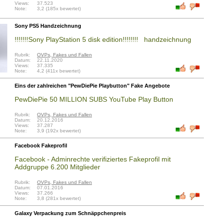
Views:
37.523
Note:
3,2 (185x bewertet)
Sony PS5 Handzeichnung
!!!!!!!Sony PlayStation 5 disk edition!!!!!!!! handzeichnung
Rubrik:
OVPs, Fakes und Fallen
Datum:
22.11.2020
Views:
37.335
Note:
4,2 (411x bewertet)
Eins der zahlreichen "PewDiePie Playbutton" Fake Angebote
PewDiePie 50 MILLION SUBS YouTube Play Button
Rubrik:
OVPs, Fakes und Fallen
Datum:
20.12.2016
Views:
37.287
Note:
3,9 (192x bewertet)
Facebook Fakeprofil
Facebook - Adminrechte verifiziertes Fakeprofil mit
Addgruppe 6.200 Mitglieder
Rubrik:
OVPs, Fakes und Fallen
Datum:
07.01.2016
Views:
37.266
Note:
3,8 (281x bewertet)
Galaxy Verpackung zum Schnäppchenpreis