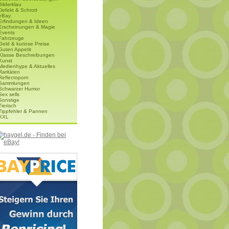
Bilderklau
Defekt & Schrott
eBay
Erfindungen & Ideen
Erscheinungen & Magie
Events
Fahrzeuge
Geld & kuriose Preise
Guten Appetit
Klasse Beschreibungen
Kunst
Medienhype & Aktuelles
Raritäten
Reflectoporn
Sammlungen
Schwarzer Humor
Sex sells
Sonstige
Tierisch
Tippfehler & Pannen
XXL