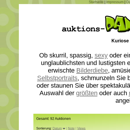
Startseite
|
Impressum
|
Da
Kuriose
Ob skurril, spassig,
sexy
oder ei
unglaublichsten und lustigsten
erwischte
Bilderdiebe
, amüsi
Selbstportraits
, schmunzeln Sie b
oder staunen Sie über spektakul
Auswahl der
größten
oder auch
ange
Gesamt: 92 Auktionen
Sortierung:
Datum
|
Note
|
Views