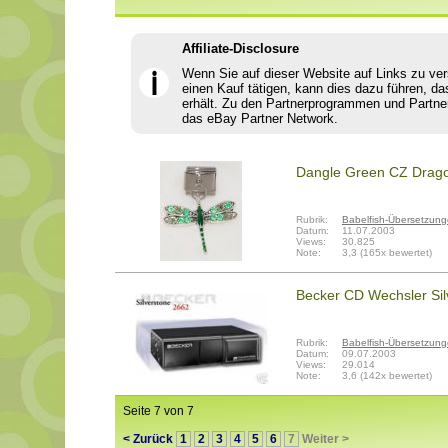
Affiliate-Disclosure
Wenn Sie auf dieser Website auf Links zu ve
ℹ
einen Kauf tätigen, kann dies dazu führen, da
erhält. Zu den Partnerprogrammen und Partne
das eBay Partner Network.
Dangle Green CZ Dragon
Rubrik:
Babelfish-Übersetzun
Datum:
11.07.2003
Views:
30.825
Note:
3,3 (165x bewertet)
Becker CD Wechsler Sil
Rubrik:
Babelfish-Übersetzun
Datum:
09.07.2003
Views:
29.014
Note:
3,6 (142x bewertet)
Seite 7 von 7
< Zurück
1
2
3
4
5
6
7
Weiter >