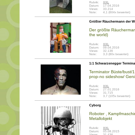
Rubrik:
XXL
Datum:
17.04.2016
Views:
33.214
Note:
4,1 (604x bewertet)
Größter Räuchermann der W
Der größte Räucherman
the world)
Rubrik:
XXL
Datum:
09.04.2016
Views:
32.136
Note:
3,3 (80x bewertet)
1:1 Schwarzenegger Termina
Terminator Büste/bust/1
prop-no sideshow/ Geni
Rubrik:
XXL
Datum:
27.01.2016
Views:
31.715
Note:
3,7 (105x bewertet)
Cyborg
Roboter , Kampfmaschin
Metallobjekt
Rubrik:
XXL
Datum:
05.08.2015
Views:
31.436