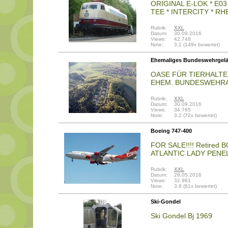
ORIGINAL E-LOK * E0
TEE * INTERCITY * R
Rubrik:
XXL
Datum:
30.09.2016
Views:
42.748
Note:
3,1 (149x bewertet)
Ehemaliges Bundeswehrgel
OASE FÜR TIERHALT
EHEM. BUNDESWEHRAR
Rubrik:
XXL
Datum:
30.09.2016
Views:
34.765
Note:
3,2 (72x bewertet)
Boeing 747-400
FOR SALE!!!! Retired 
ATLANTIC LADY PENE
Rubrik:
XXL
Datum:
28.05.2016
Views:
32.981
Note:
3,8 (81x bewertet)
Ski-Gondel
Ski Gondel Bj 1969