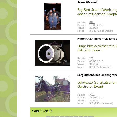
Jeans für zwei
Big Star Jeans Werbung.
Jeans mit echten Knöpf
Rubrik:
XXL
Datum:
18.05.2015
Views:
30.903
Note:
3,8 (278x bewertet)
Huge NASA mirror tele lens 
Huge NASA mirror tele 
6x6 and more )
Rubrik:
XXL
Datum:
05.05.2015
Views:
31.486
Note:
3,2 (97x bewertet)
Sargkutsche mit lebensgroß
schwarze Sargkutsche m
Gastro o. Event
Rubrik:
XXL
Datum:
28.03.2015
Views:
36.494
Note:
3,2 (150x bewertet)
Seite 2 von 14