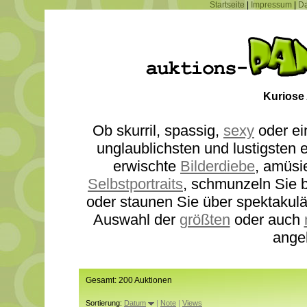
Startseite
|
Impressum
|
Da
Kuriose
Ob skurril, spassig,
sexy
oder ei
unglaublichsten und lustigsten
erwischte
Bilderdiebe
, amüsi
Selbstportraits
, schmunzeln Sie b
oder staunen Sie über spektakul
Auswahl der
größten
oder auch
ange
Gesamt: 200 Auktionen
Sortierung:
Datum
|
Note
|
Views