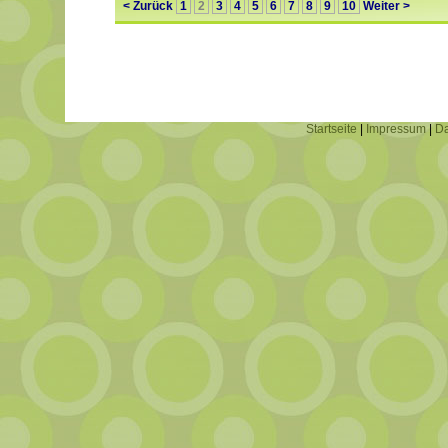
< Zurück
1
2
3
4
5
6
7
8
9
10
Weiter >
Startseite
|
Impressum
|
Da