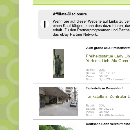
Affiliate-Disclosure
Wenn Sie auf dieser Website auf Links zu ve
ℹ
einen Kauf tätigen, kann dies dazu führen, da
erhält. Zu den Partnerprogrammen und Partne
das eBay Partner Network.
2,4m große USA Freiheitssta
Freiheitsstatue Lady Li
York mit Licht Alu Guss
Rubrik:
XXL
Datum:
12.07.2017
Views:
58.361
Note:
3,4 (177x bewertet)
Tankstelle in Düsseldorf
Tankstelle in Zentraler 
Rubrik:
XXL
Datum:
06.05.2017
Views:
48.662
Note:
3,4 (88x bewertet)
Deutsche Bahn verkauft ein