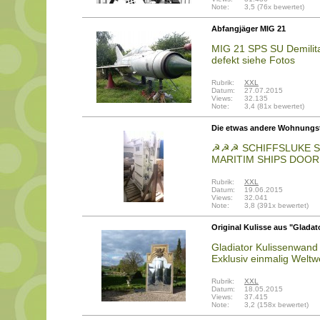
Note:
3,5 (76x bewertet)
Abfangjäger MIG 21
MIG 21 SPS SU Demilitar
defekt siehe Fotos
Rubrik:
XXL
Datum:
27.07.2015
Views:
32.135
Note:
3,4 (81x bewertet)
Die etwas andere Wohnungstü
☭☭☭ SCHIFFSLUKE S
MARITIM SHIPS DOOR
Rubrik:
XXL
Datum:
19.06.2015
Views:
32.041
Note:
3,8 (391x bewertet)
Original Kulisse aus "Gladat
Gladiator Kulissenwand
Exklusiv einmalig Weltw
Rubrik:
XXL
Datum:
18.05.2015
Views:
37.415
Note:
3,2 (158x bewertet)