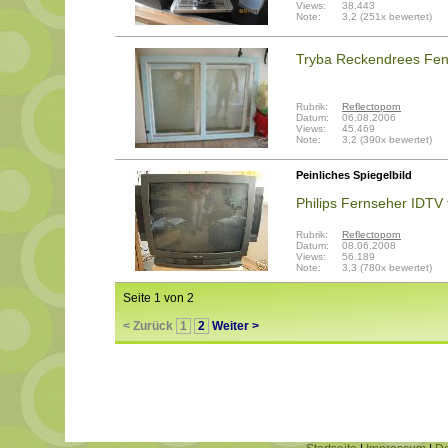
Views:
38.443
Note:
3,2 (251x bewertet)
Tryba Reckendrees Fen
Rubrik:
Reflectoporn
Datum:
06.08.2006
Views:
45.469
Note:
3,2 (390x bewertet)
Peinliches Spiegelbild
Philips Fernseher IDTV 
Rubrik:
Reflectoporn
Datum:
08.06.2008
Views:
56.189
Note:
3,3 (780x bewertet)
Seite 1 von 2
< Zurück
1
2
Weiter >