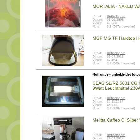
MORTALIA - NAKED W
Rubrik:
Reflectoporn
Datum:
03.06.2008
Views:
49.080
Note:
3,2 (507x bewertet)
MGF MG TF Hardtop He
Rubrik:
Reflectoporn
Datum:
02.04.2011
Views:
47.464
Note:
3,2 (545x bewertet)
Notlampe - unbekleidet fotog
CEAG SL/RZ 5031 CG N
9Watt Leuchtmittel 23
Rubrik:
Reflectoporn
Datum:
20.11.2014
Views:
45.713
Note:
3,2 (328x bewertet)
Melitta Caffeo CI Silber
Rubrik:
Reflectoporn
Datum:
22.07.2014