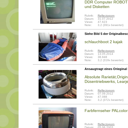
DDR Computer ROBOTRO
und Disketten
Rubrik:
Reflectoporn
Datum:
31.07.2012
Views:
47.623
Note:
3,2 (391x bewertet)
Siehe Bild 5 der Originalbes
schlauchboot 2 kajak
Rubrik:
Reflectoporn
Datum:
13.05.2014
Views:
38.848
Note:
3,2 (319x bewertet)
Ansaugtragt eines Oriegina
Absolute Rarietät,Origin
Düsentriebwerks, Learje
Rubrik:
Reflectoporn
Datum:
07.09.2012
Views:
47.088
Note:
3,2 (372x bewertet)
Farbfernseher PALcolo
Rubrik:
Reflectoporn
Datum:
05.06.2003