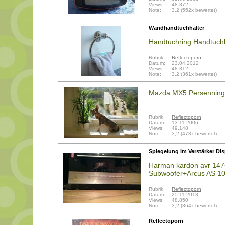
Views:
48.872
Note:
3,2 (552x bewertet)
Wandhandtuchhalter
Handtuchring Handtuch
Rubrik:
Reflectoporn
Datum:
23.04.2012
Views:
48.312
Note:
3,2 (361x bewertet)
Mazda MX5 Persenning
Rubrik:
Reflectoporn
Datum:
13.11.2006
Views:
49.148
Note:
3,2 (478x bewertet)
Spiegelung im Verstärker Disp
Harman kardon avr 147
Subwoofer+Arcus AS 10
Rubrik:
Reflectoporn
Datum:
25.11.2013
Views:
48.850
Note:
3,2 (364x bewertet)
Reflectoporn