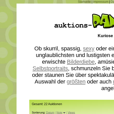
Startseite
|
Impressum
|
Da
Kuriose
Ob skurril, spassig,
sexy
oder ei
unglaublichsten und lustigsten
erwischte
Bilderdiebe
, amüsi
Selbstportraits
, schmunzeln Sie b
oder staunen Sie über spektakul
Auswahl der
größten
oder auch
ange
Gesamt: 22 Auktionen
Sortierung:
Datum
|
Note
|
Views