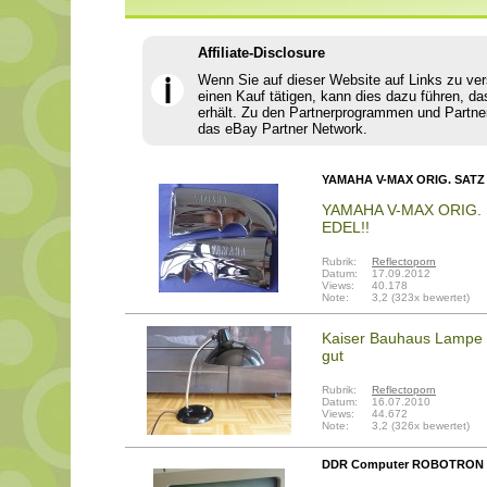
Affiliate-Disclosure
Wenn Sie auf dieser Website auf Links zu ve
ℹ
einen Kauf tätigen, kann dies dazu führen, da
erhält. Zu den Partnerprogrammen und Partne
das eBay Partner Network.
YAMAHA V-MAX ORIG. SAT
YAMAHA V-MAX ORIG
EDEL!!
Rubrik:
Reflectoporn
Datum:
17.09.2012
Views:
40.178
Note:
3,2 (323x bewertet)
Kaiser Bauhaus Lampe 
gut
Rubrik:
Reflectoporn
Datum:
16.07.2010
Views:
44.672
Note:
3,2 (326x bewertet)
DDR Computer ROBOTRON 