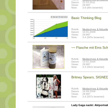
Datum:
22.03.2011
Views:
29.887
Note:
3,6 (49x bewertet)
Basic Thinking Blog
Rubrik:
Medienhype & Aktuelle
Datum:
10.01.2009
Views:
29.887
Note:
3,4 (345x bewertet)
~~ Flasche mit Ems Schl
Rubrik:
Medienhype & Aktuelle
Datum:
13.02.2009
Views:
29.887
Note:
3,3 (342x bewertet)
Britney Spears, SIGNED
Rubrik:
Medienhype & Aktuelle
Datum:
14.09.2008
Views:
29.887
Note:
3,4 (337x bewertet)
Lady Gaga nackt: Aktportrai