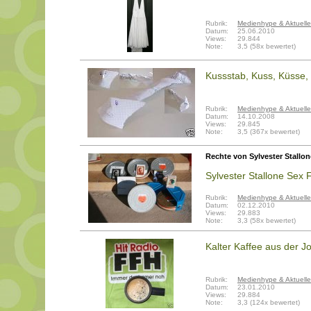
Rubrik:
Medienhype & Aktuelle
Datum:
25.06.2010
Views:
29.844
Note:
3,5 (58x bewertet)
Kussstab, Kuss, Küsse,
Rubrik:
Medienhype & Aktuelle
Datum:
14.10.2008
Views:
29.845
Note:
3,5 (367x bewertet)
Rechte von Sylvester Stallon
Sylvester Stallone Sex 
Rubrik:
Medienhype & Aktuelle
Datum:
02.12.2010
Views:
29.883
Note:
3,3 (58x bewertet)
Kalter Kaffee aus der
Rubrik:
Medienhype & Aktuelle
Datum:
23.01.2010
Views:
29.884
Note:
3,3 (124x bewertet)