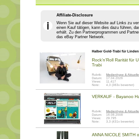
Affiliate-Disclosure
Wenn Sie auf dieser Website auf Links zu ve
ℹ
einen Kauf tätigen, kann dies dazu führen, da
erhält. Zu den Partnerprogrammen und Partne
das eBay Partner Network.
Halber Gold-Trabi für Linde
Rock’n’Roll Rarität fü
Trabi
Rubrik:
Medienhype & Aktuelle
Datum:
17.04.2026
Views:
11.417
Note:
4,3 (383x bewertet)
VERKAUF - Bayanoo Ha
Rubrik:
Medienhype & Aktuelle
Datum:
16.08.2008
Views:
29.795
Note:
3,3 (431x bewertet)
ANNA NICOLE SMITH ori