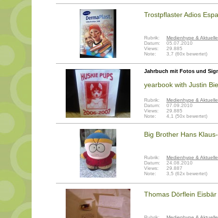
Trostpflaster Adios Es
Rubrik:
Medienhype & Aktuelle
Datum:
05.07.2010
Views:
29.885
Note:
3,7 (60x bewertet)
Jahrbuch mit Fotos und Sign
yearbook with Justin Bi
Rubrik:
Medienhype & Aktuelle
Datum:
07.09.2010
Views:
29.885
Note:
4,1 (50x bewertet)
Big Brother Hans Klaus
Rubrik:
Medienhype & Aktuelle
Datum:
24.08.2010
Views:
29.887
Note:
3,5 (62x bewertet)
Thomas Dörflein Eisbär 
Rubrik:
Medienhype & Aktuelle