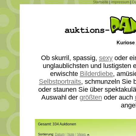
Startseite
|
Impressum
|
Da
Kuriose
Ob skurril, spassig,
sexy
oder ei
unglaublichsten und lustigsten
erwischte
Bilderdiebe
, amüsi
Selbstportraits
, schmunzeln Sie b
oder staunen Sie über spektakul
Auswahl der
größten
oder auch
ange
Gesamt: 334 Auktionen
Sortierung:
Datum
|
Note
|
Views