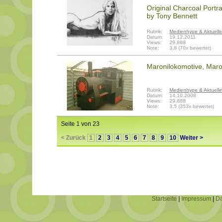
Original Charcoal Port
by Tony Bennett
Rubrik:
Medienhype & Aktuelle
Datum:
19.12.2011
Views:
29.888
Note:
3,8 (70x bewertet)
Maronilokomotive, Maro
Rubrik:
Medienhype & Aktuelle
Datum:
14.10.2008
Views:
29.888
Note:
3,5 (353x bewertet)
Seite 1 von 23
< Zurück
1
2
3
4
5
6
7
8
9
10
Weiter >
Startseite
|
Impressum
|
Da