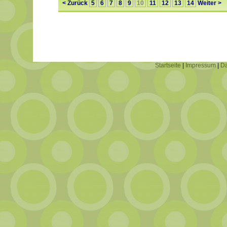
< Zurück
5
6
7
8
9
10
11
12
13
14
Weiter >
Startseite
|
Impressum
|
Da