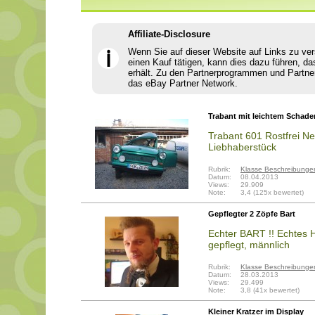
Affiliate-Disclosure
Wenn Sie auf dieser Website auf Links zu ve
ℹ
einen Kauf tätigen, kann dies dazu führen, da
erhält. Zu den Partnerprogrammen und Partne
das eBay Partner Network.
Trabant mit leichtem Schade
Trabant 601 Rostfrei N
Liebhaberstück
Rubrik:
Klasse Beschreibunge
Datum:
08.04.2013
Views:
29.909
Note:
3,4 (125x bewertet)
Gepflegter 2 Zöpfe Bart
Echter BART !! Echtes Ha
gepflegt, männlich
Rubrik:
Klasse Beschreibunge
Datum:
28.03.2013
Views:
29.499
Note:
3,8 (41x bewertet)
Kleiner Kratzer im Display