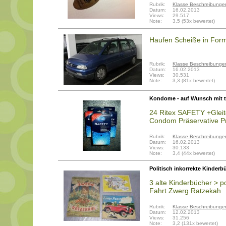
Rubrik:
Klasse Beschreibunge
Datum:
16.02.2013
Views:
29.517
Note:
3,5 (53x bewertet)
Haufen Scheiße in For
Rubrik:
Klasse Beschreibunge
Datum:
16.02.2013
Views:
30.531
Note:
3,3 (81x bewertet)
Kondome - auf Wunsch mit t
24 Ritex SAFETY +Gle
Condom Präservative Pr
Rubrik:
Klasse Beschreibunge
Datum:
16.02.2013
Views:
30.133
Note:
3,4 (44x bewertet)
Politisch inkorrekte Kinderb
3 alte Kinderbücher > pol
Fahrt Zwerg Ratzekah
Rubrik:
Klasse Beschreibunge
Datum:
12.02.2013
Views:
31.256
Note:
3,2 (131x bewertet)