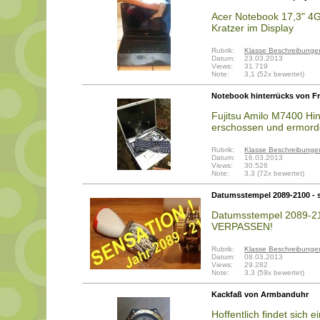
Acer Notebook 17,3" 4G
Kratzer im Display
Rubrik:
Klasse Beschreibunge
Datum:
23.03.2013
Views:
31.719
Note:
3,1 (52x bewertet)
Notebook hinterrücks von F
Fujitsu Amilo M7400 Hin
erschossen und ermorde
Rubrik:
Klasse Beschreibunge
Datum:
16.03.2013
Views:
30.526
Note:
3,3 (72x bewertet)
Datumsstempel 2089-2100 - s
Datumsstempel 2089-210
VERPASSEN!
Rubrik:
Klasse Beschreibunge
Datum:
08.03.2013
Views:
29.282
Note:
3,3 (59x bewertet)
Kackfaß von Armbanduhr
Hoffentlich findet sich 