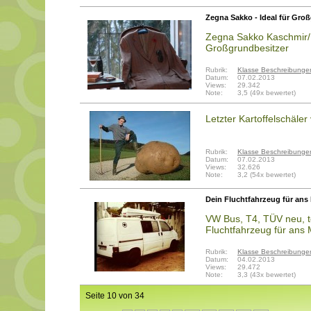
Zegna Sakko - Ideal für Gro
Zegna Sakko Kaschmir/ 
Großgrundbesitzer
Rubrik:
Klasse Beschreibunge
Datum:
07.02.2013
Views:
29.342
Note:
3,5 (49x bewertet)
Letzter Kartoffelschäle
Rubrik:
Klasse Beschreibunge
Datum:
07.02.2013
Views:
32.626
Note:
3,2 (54x bewertet)
Dein Fluchtfahrzeug für ans
VW Bus, T4, TÜV neu, 
Fluchtfahrzeug für ans 
Rubrik:
Klasse Beschreibunge
Datum:
04.02.2013
Views:
29.472
Note:
3,3 (43x bewertet)
Seite 10 von 34