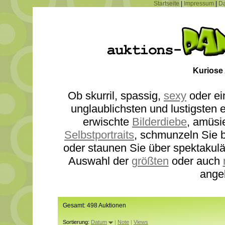
Startseite
|
Impressum
|
Da
Kuriose
Ob skurril, spassig,
sexy
oder ei
unglaublichsten und lustigsten
erwischte
Bilderdiebe
, amüsi
Selbstportraits
, schmunzeln Sie b
oder staunen Sie über spektakul
Auswahl der
größten
oder auch
ange
Gesamt: 498 Auktionen
Sortierung:
Datum
|
Note
|
Views