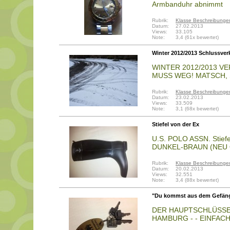
Armbanduhr abnimmt
Rubrik:
Klasse Beschreibunge
Datum:
27.02.2013
Views:
33.105
Note:
3,4 (61x bewertet)
Winter 2012/2013 Schlussver
WINTER 2012/2013 V
MUSS WEG! MATSCH,
Rubrik:
Klasse Beschreibunge
Datum:
23.02.2013
Views:
33.509
Note:
3,1 (68x bewertet)
Stiefel von der Ex
U.S. POLO ASSN. Stief
DUNKEL-BRAUN (NEU 
Rubrik:
Klasse Beschreibunge
Datum:
20.02.2013
Views:
32.551
Note:
3,4 (88x bewertet)
"Du kommst aus dem Gefängn
DER HAUPTSCHLÜSSE
HAMBURG - - EINFACH