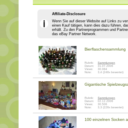
Affiliate-Disclosure
Wenn Sie auf dieser Website auf Links zu ve
ℹ
einen Kauf tätigen, kann dies dazu führen, da
erhält. Zu den Partnerprogrammen und Partne
das eBay Partner Network.
Bierflaschensammlung
Rubrik:
Sammlungen
Datum:
31.07.2006
Views:
30.084
Note:
3,4 (248x bewertet)
Gigantische Spielzeug
Rubrik:
Sammlungen
Datum:
02.12.2006
Views:
30.506
Note:
3,3 (228x bewertet)
100 einzelnen Socken a