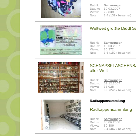
Rubrik:
Sammlungen
Datum:
10.03.2007
Views:
29.839
Note:
3,4 (139x bewertet)
Weltweit größte Diddl
Rubrik:
Sammlungen
Datum:
18.03.2007
Views:
30.372
Note:
3,5 (152x bewertet)
SCHNAPSFLASCHENSAM
aller Welt
Rubrik:
Sammlungen
Datum:
09.12.2007
Views:
33.028
Note:
3,3 (245x bewertet)
Radkappensammlung
Radkappensammlung
Rubrik:
Sammlungen
Datum:
06.06.2008
Views:
30.386
Note:
3,4 (367x bewertet)