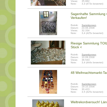
Views:
35.882
Note:
3,3 (473x bewertet)
Sagenhafte Sammlung 
Verkaufen!
Rubrik:
Sammlungen
Datum:
24.08.2008
Views:
32.334
Note:
3,4 (425x bewertet)
Riesige Sammlung TO
Stück <
Rubrik:
Sammlungen
Datum:
10.09.2008
Views:
36.543
Note:
3,4 (444x bewertet)
48 Weihnachtsmarkt-Ta
Rubrik:
Sammlungen
Datum:
19.10.2008
Views:
30.423
Note:
3,5 (425x bewertet)
Weltrekordversuch! Län