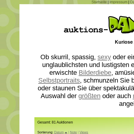
Startseite
|
Impressum
|
Da
Kuriose
Ob skurril, spassig,
sexy
oder ei
unglaublichsten und lustigsten
erwischte
Bilderdiebe
, amüsi
Selbstportraits
, schmunzeln Sie b
oder staunen Sie über spektakul
Auswahl der
größten
oder auch
ange
Gesamt: 81 Auktionen
Sortierung:
Datum
|
Note
|
Views