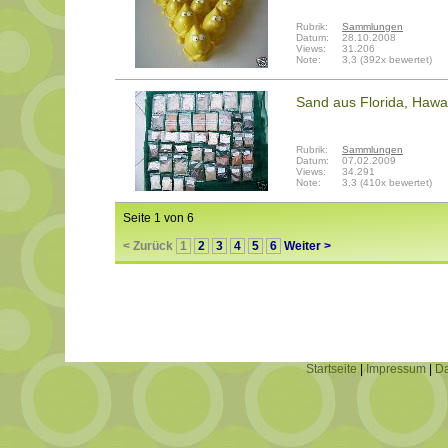
Rubrik:
Sammlungen
Datum:
28.10.2008
Views:
31.206
Note:
3,3 (392x bewertet)
Sand aus Florida, Hawai
Rubrik:
Sammlungen
Datum:
07.02.2009
Views:
34.291
Note:
3,3 (410x bewertet)
Seite 1 von 6
< Zurück
1
2
3
4
5
6
Weiter >
Startseite
|
Impressum
|
Da