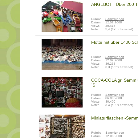
ANGEBOT : Über 200 Tr
Rubrik:
Sammlungen
Datum:
12.07.2008
Views:
30.416
Note:
3,4 (475x bewertet)
Flotte mit über 1400 Sch
Rubrik:
Sammlungen
Datum:
12.07.2008
Views:
36.238
Note:
3,3 (565x bewertet)
COCA-COLA gr. Sammlun
´$
Rubrik:
Sammlungen
Datum:
06.08.2008
Views:
30.406
Note:
3,4 (500x bewertet)
Miniaturflaschen -Samm
Rubrik:
Sammlungen
Datum:
12.08.2008