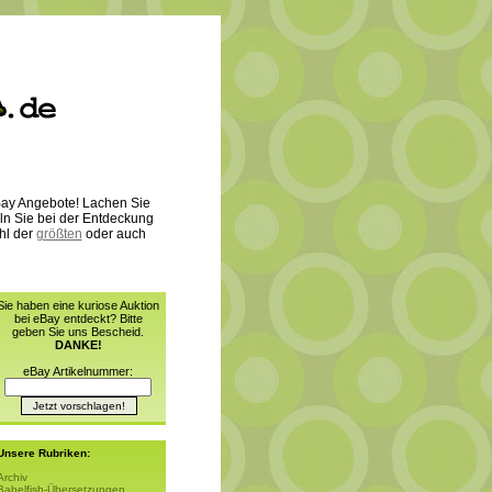
 eBay Angebote! Lachen Sie
ln Sie bei der Entdeckung
hl der
größten
oder auch
Sie haben eine kuriose Auktion
bei eBay entdeckt? Bitte
geben Sie uns Bescheid.
DANKE!
eBay Artikelnummer:
Unsere Rubriken:
Archiv
Babelfish-Übersetzungen