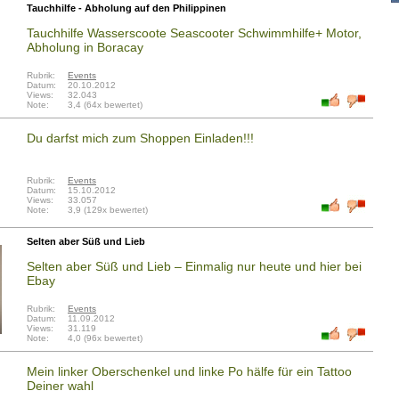
Tauchhilfe - Abholung auf den Philippinen
Tauchhilfe Wasserscoote Seascooter Schwimmhilfe+ Motor,
Abholung in Boracay
Rubrik:
Events
Datum:
20.10.2012
Views:
32.043
Note:
3,4 (64x bewertet)
Du darfst mich zum Shoppen Einladen!!!
Rubrik:
Events
Datum:
15.10.2012
Views:
33.057
Note:
3,9 (129x bewertet)
Selten aber Süß und Lieb
Selten aber Süß und Lieb – Einmalig nur heute und hier bei
Ebay
Rubrik:
Events
Datum:
11.09.2012
Views:
31.119
Note:
4,0 (96x bewertet)
Mein linker Oberschenkel und linke Po hälfe für ein Tattoo
Deiner wahl