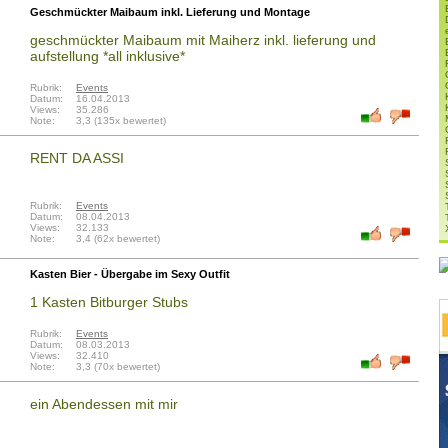
Geschmückter Maibaum inkl. Lieferung und Montage
geschmückter Maibaum mit Maiherz inkl. lieferung und
aufstellung *all inklusive*
Rubrik:
Events
Datum:
16.04.2013
Views:
35.286
Note:
3,3 (135x bewertet)
RENT DA ASSI
Rubrik:
Events
Datum:
08.04.2013
Views:
32.133
Note:
3,4 (62x bewertet)
Kasten Bier - Übergabe im Sexy Outfit
1 Kasten Bitburger Stubs
Rubrik:
Events
Datum:
08.03.2013
Views:
32.410
Note:
3,3 (70x bewertet)
ein Abendessen mit mir