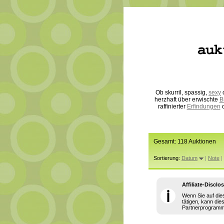
Ob skurril, spassig,
sexy
o
herzhaft über erwischte
B
raffinierter
Erfindungen
o
Gesamt: 118 Auktionen
Sortierung:
Datum
|
Note
|
Affiliate-Disclo
ℹ
Wenn Sie auf die
tätigen, kann die
Partnerprogramm