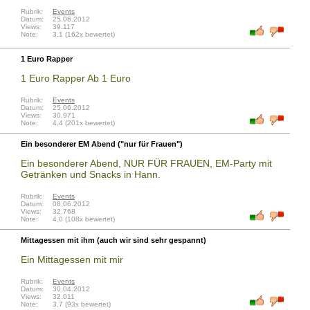
Rubrik:
Events
Datum:
25.06.2012
Views:
39.117
Note:
3,1 (162x bewertet)
1 Euro Rapper
1 Euro Rapper Ab 1 Euro
Rubrik:
Events
Datum:
25.06.2012
Views:
30.971
Note:
4,4 (201x bewertet)
Ein besonderer EM Abend ("nur für Frauen")
Ein besonderer Abend, NUR FÜR FRAUEN, EM-Party mit
Getränken und Snacks in Hann.
Rubrik:
Events
Datum:
08.06.2012
Views:
32.768
Note:
4,0 (108x bewertet)
Mittagessen mit ihm (auch wir sind sehr gespannt)
Ein Mittagessen mit mir
Rubrik:
Events
Datum:
30.04.2012
Views:
32.011
Note:
3,7 (93x bewertet)