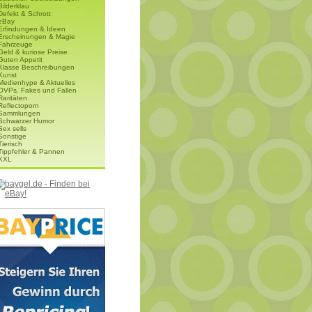
Bilderklau
Defekt & Schrott
eBay
Erfindungen & Ideen
Erscheinungen & Magie
Fahrzeuge
Geld & kuriose Preise
Guten Appetit
Klasse Beschreibungen
Kunst
Medienhype & Aktuelles
OVPs, Fakes und Fallen
Raritäten
Reflectoporn
Sammlungen
Schwarzer Humor
Sex sells
Sonstige
Tierisch
Tippfehler & Pannen
XXL