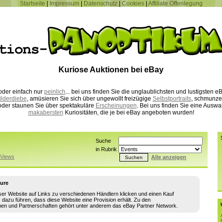
Startseite
|
Impressum
|
Datenschutz
|
Cookies
|
Affiliate Offenlegung
Kuriose Auktionen bei eBay
der einfach nur
peinlich
... bei uns finden Sie die unglaublichsten und lustigsten
ilderdiebe
, amüsieren Sie sich über ungewollt freizügige
Selbstportraits
, schmunze
der staunen Sie über spektakuläre
Erscheinungen
. Bei uns finden Sie eine Auswa
makabersten
Kuriositäten, die je bei eBay angeboten wurden!
Suche
in Rubrik
Views
Alle anzeigen
sure
ser Website auf Links zu verschiedenen Händlern klicken und einen Kauf
s dazu führen, dass diese Website eine Provision erhält. Zu den
en und Partnerschaften gehört unter anderem das eBay Partner Network.