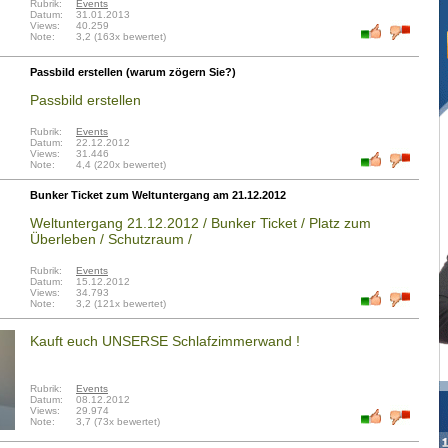
Rubrik:
Events
Datum:
31.01.2013
Views:
40.259
Note:
3,2 (163x bewertet)
Passbild erstellen (warum zögern Sie?)
Passbild erstellen
Rubrik:
Events
Datum:
22.12.2012
Views:
31.446
Note:
4,4 (220x bewertet)
Bunker Ticket zum Weltuntergang am 21.12.2012
Weltuntergang 21.12.2012 / Bunker Ticket / Platz zum
Überleben / Schutzraum /
Rubrik:
Events
Datum:
15.12.2012
Views:
34.793
Note:
3,2 (121x bewertet)
Kauft euch UNSERSE Schlafzimmerwand !
Rubrik:
Events
Datum:
08.12.2012
Views:
29.974
Note:
3,7 (73x bewertet)