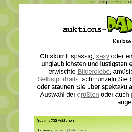
Startseite
|
Impressum
|
Da
Kuriose
Ob skurril, spassig,
sexy
oder ei
unglaublichsten und lustigsten
erwischte
Bilderdiebe
, amüsi
Selbstportraits
, schmunzeln Sie b
oder staunen Sie über spektakul
Auswahl der
größten
oder auch
ange
Gesamt: 332 Auktionen
Sortierung:
Datum
|
Note
|
Views