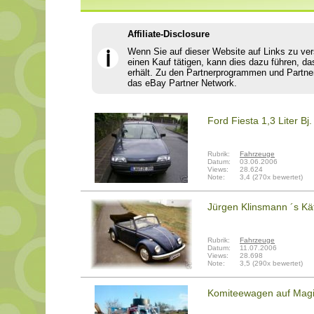
Affiliate-Disclosure
Wenn Sie auf dieser Website auf Links zu ve
ℹ
einen Kauf tätigen, kann dies dazu führen, da
erhält. Zu den Partnerprogrammen und Partne
das eBay Partner Network.
Ford Fiesta 1,3 Liter B
Rubrik:
Fahrzeuge
Datum:
03.06.2006
Views:
28.624
Note:
3,4 (270x bewertet)
Jürgen Klinsmann ´s Kä
Rubrik:
Fahrzeuge
Datum:
11.07.2006
Views:
28.698
Note:
3,5 (290x bewertet)
Komiteewagen auf Magi