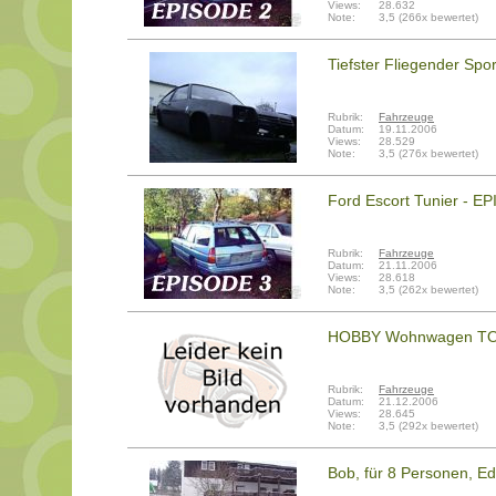
Views:
28.632
Note:
3,5 (266x bewertet)
Tiefster Fliegender Spo
Rubrik:
Fahrzeuge
Datum:
19.11.2006
Views:
28.529
Note:
3,5 (276x bewertet)
Ford Escort Tunier - E
Rubrik:
Fahrzeuge
Datum:
21.11.2006
Views:
28.618
Note:
3,5 (262x bewertet)
HOBBY Wohnwagen TO
Rubrik:
Fahrzeuge
Datum:
21.12.2006
Views:
28.645
Note:
3,5 (292x bewertet)
Bob, für 8 Personen, E