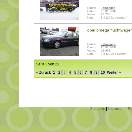
Rubrik:
Fahrzeuge
Datum:
26.01.2007
Views:
28.708
Note:
3,5 (226x bewertet)
opel omega fluchtwagen 
Rubrik:
Fahrzeuge
Datum:
10.02.2007
Views:
28.658
Note:
3,5 (232x bewertet)
Seite 3 von 23
< Zurück
1
2
3
4
5
6
7
8
9
10
Weiter >
Startseite
|
Impressum
|
Da