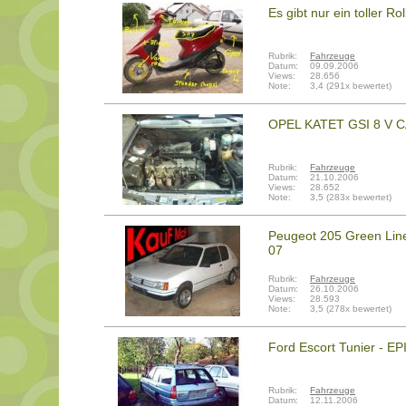
Es gibt nur ein toller Rol
Rubrik:
Fahrzeuge
Datum:
09.09.2006
Views:
28.656
Note:
3,4 (291x bewertet)
OPEL KATET GSI 8 V 
Rubrik:
Fahrzeuge
Datum:
21.10.2006
Views:
28.652
Note:
3,5 (283x bewertet)
Peugeot 205 Green Lin
07
Rubrik:
Fahrzeuge
Datum:
26.10.2006
Views:
28.593
Note:
3,5 (278x bewertet)
Ford Escort Tunier - E
Rubrik:
Fahrzeuge
Datum:
12.11.2006