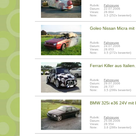
Rubrik:
Fahrzeuge
Datum:
22.07.2006
Views:
28.664
Note:
3,5 (252x bewertet)
Goleo Nissan Micra mit
Rubrik:
Fahrzeuge
Datum:
24.07.2006
Views:
28.653
Note:
3,5 (272x bewertet)
Ferrari Killer aus Italie
Rubrik:
Fahrzeuge
Datum:
29.07.2006
Views:
28.737
Note:
3,5 (299x bewertet)
BMW 325i e36 24V mit 
Rubrik:
Fahrzeuge
Datum:
25.08.2006
Views:
28.554
Note:
3,6 (286x bewertet)